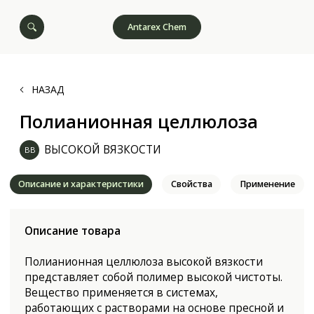
Antarex Chem
НАЗАД
Полианионная целлюлоза
ВЫСОКОЙ ВЯЗКОСТИ
ВВ
Описание и характеристики
Свойства
Применение
Описание товара
Полианионная целлюлоза высокой вязкости
представляет собой полимер высокой чистоты.
Вещество применяется в системах,
работающих с растворами на основе пресной и
соленасыщенной воды. Целлюлоза с высокой
вязкостью сохраняет эффективность при
различных показателях pH.
Виды товара
ПАЦ ВВ 98%
ПАЦ ВВ 90%