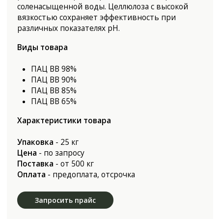
ПАЦ ВВ 85%
ПАЦ ВВ 65%
Характеристики товара
Упаковка
- 25 кг
Цена
- по запросу
Поставка
- от 500 кг
Оплата
- предоплата, отсрочка
Запросить прайс
Antarex Group
Antarex Chem
Antarex Food
Присоединяйтесь:
© 2009-2026 ANTAREX GROUP
Запросить прайс
Политика конфиденциальности
КАТЕГОРИИ ПРОДУКЦИИ
ПОЛИТИКА КОМПАНИИ
Химия для бурения
нефтяных и газовых
скважин